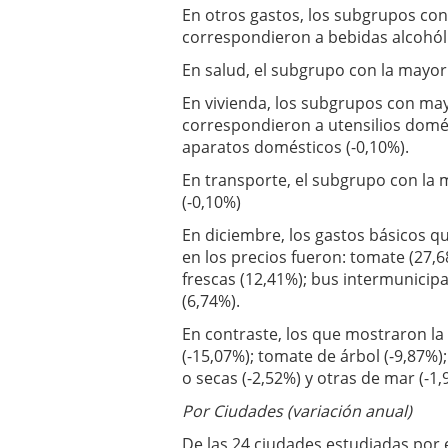
En otros gastos, los subgrupos con
correspondieron a bebidas alcohólic
En salud, el subgrupo con la mayor 
En vivienda, los subgrupos con may
correspondieron a utensilios domést
aparatos domésticos (-0,10%).
En transporte, el subgrupo con la 
(-0,10%)
En diciembre, los gastos básicos q
en los precios fueron: tomate (27,6
frescas (12,41%); bus intermunicipa
(6,74%).
En contraste, los que mostraron la
(-15,07%); tomate de árbol (-9,87%);
o secas (-2,52%) y otras de mar (-1,
Por Ciudades (variación anual)
De las 24 ciudades estudiadas por