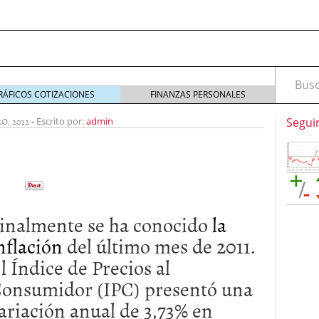
Busca
RÁFICOS COTIZACIONES
FINANZAS PERSONALES
O, 2012
-
Escrito por:
admin
Segui
inalmente se ha conocido
la
marketing digital en el mundo del headhunting:
nflación
del último mes de 2011.
squeda de talento
septiembre 25, 2025
l Índice de Precios al
marketing digital en el mundo del headhunting:
squeda de talento
septiembre 16, 2025
onsumidor (IPC) presentó una
idad: ¿pueden ser un refugio ante la inflación?
ariación anual de 3,73% en
ría: La Clave para un Servicio de Calidad
enero 30,