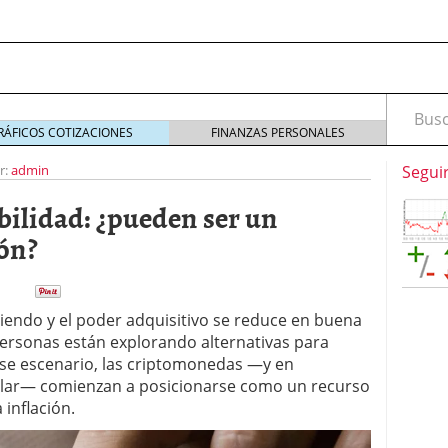
Busca
RÁFICOS COTIZACIONES
FINANZAS PERSONALES
r:
admin
Segui
ilidad: ¿pueden ser un
ión?
iendo y el poder adquisitivo se reduce en buena
marketing digital en el mundo del headhunting:
personas están explorando alternativas para
squeda de talento
septiembre 25, 2025
 ese escenario, las criptomonedas —y en
marketing digital en el mundo del headhunting:
 dólar— comienzan a posicionarse como un recurso
squeda de talento
septiembre 16, 2025
 inflación.
idad: ¿pueden ser un refugio ante la inflación?
ría: La Clave para un Servicio de Calidad
enero 30,