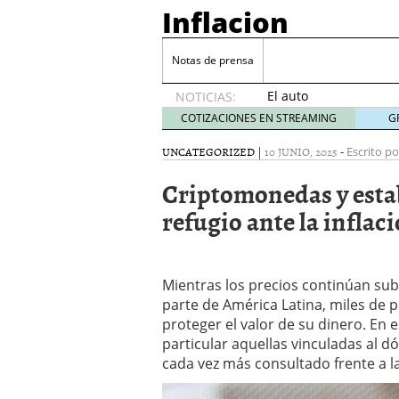
Inflacion
Notas de prensa
​​El auto
NOTICIAS:
como
COTIZACIONES EN STREAMING
G
llave
inesperada
UNCATEGORIZED
|
10 JUNIO, 2025
-
Escrito po
para la
Criptomonedas y estab
inclusión
financiera
refugio ante la inflac
en
Panamá
octubre
6, 2025
Mientras los precios continúan sub
El poder del máster en 
parte de América Latina, miles de 
cómo transformar la bú
proteger el valor de su dinero. En
El poder del máster en 
particular aquellas vinculadas al
cómo transformar la bú
cada vez más consultado frente a la
Criptomonedas y estabil
junio 10, 2025
Instalaciones en Hostele