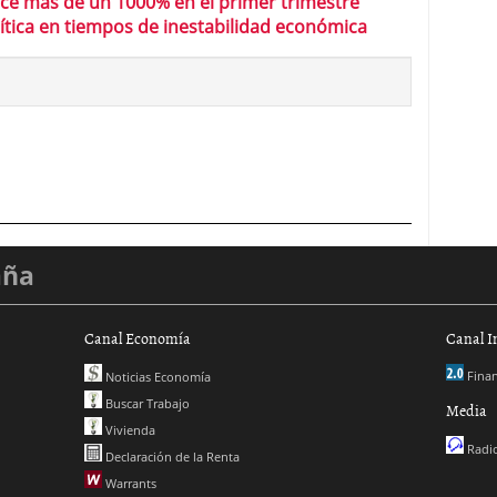
ce más de un 1000% en el primer trimestre
ítica en tiempos de inestabilidad económica
aña
Canal Economía
Canal I
Finan
Noticias Economía
Buscar Trabajo
Media
Vivienda
Radio
Declaración de la Renta
Warrants