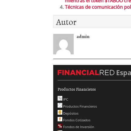
mientras el token $TABOO cre
Técnicas de comunicación pol
Autor
admin
Esp
Productos Financieros
IPC
Productos Financieros
Depósitos
Fondos Cotizados
Fondos de Inversión