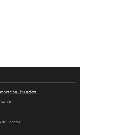
nnovación Financiera
zas 2.0
 de Finanzas