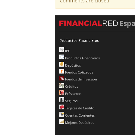
Comments are closed.
Esp
Productos Financieros
IPC
Productos Financieros
Depósitos
Fondos Cotizados
Fondos de Inversión
Créditos
Préstamos
Seguros
Tarjetas de Crédito
Cuentas Corrientes
Mejores Depósitos