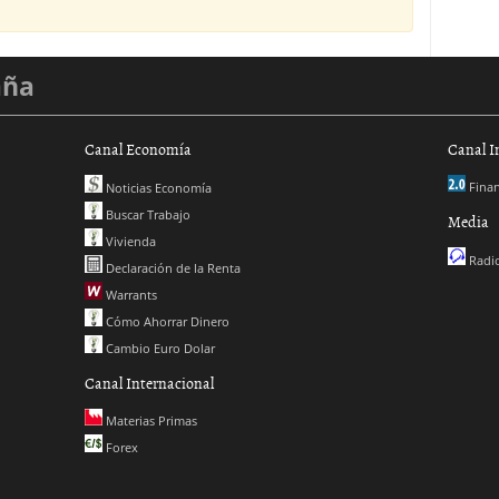
aña
Canal Economía
Canal I
Finan
Noticias Economía
Buscar Trabajo
Media
Vivienda
Radio
Declaración de la Renta
Warrants
Cómo Ahorrar Dinero
Cambio Euro Dolar
Canal Internacional
Materias Primas
Forex