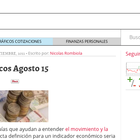
Busca
RÁFICOS COTIZACIONES
FINANZAS PERSONALES
TIEMBRE, 2011
-
Escrito por:
Nicolas Rombiola
Segui
os Agosto 15
marketing digital en el mundo del headhunting:
squeda de talento
septiembre 25, 2025
marketing digital en el mundo del headhunting:
squeda de talento
septiembre 16, 2025
idad: ¿pueden ser un refugio ante la inflación?
ías que ayudan a entender
el movimiento y la
recta definición para un indicador económico seria
ría: La Clave para un Servicio de Calidad
enero 30,