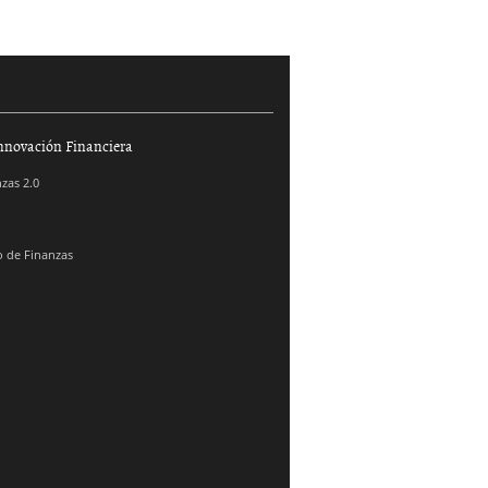
nnovación Financiera
zas 2.0
 de Finanzas