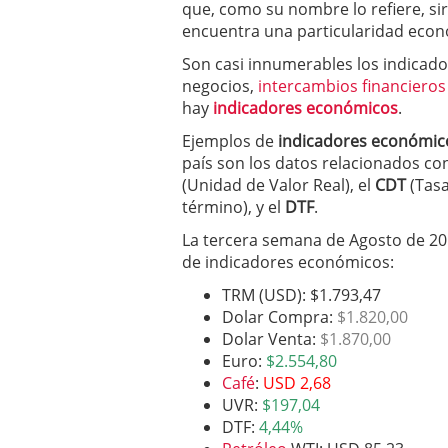
que, como su nombre lo refiere, sir
2025
encuentra una particularidad econ
Son casi innumerables los indicado
negocios,
intercambios financieros
hay
indicadores económicos
.
Ejemplos de
indicadores económic
país son los datos relacionados co
(Unidad de Valor Real), el
CDT
(Tasa
término), y el
DTF
.
La tercera semana de Agosto de 201
de indicadores económicos:
TRM (USD):
$1.793,47
Dolar Compra:
$1.820,00
Dolar Venta:
$1.870,00
Euro:
$2.554,80
Café
:
USD 2,68
UVR:
$197,04
DTF:
4,44%