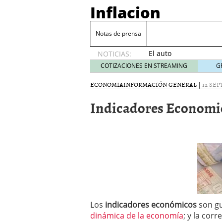
Inflacion
Notas de prensa
​​El auto
NOTICIAS:
como
COTIZACIONES EN STREAMING
G
llave
inesperada
ECONOMIA
INFORMACIÓN GENERAL
|
12 SEP
para la
Indicadores Economic
inclusión
financiera
en
Panamá
octubre
6, 2025
El poder del máster en 
cómo transformar la bú
El poder del máster en 
cómo transformar la bú
Criptomonedas y estabil
Los
indicadores económicos
son gu
junio 10, 2025
dinámica de la economía
; y la cor
Instalaciones en Hostele