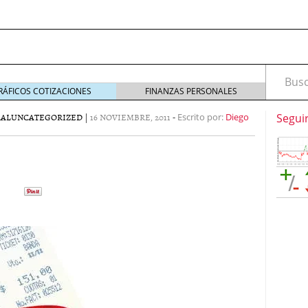
Busca
RÁFICOS COTIZACIONES
FINANZAS PERSONALES
RAL
UNCATEGORIZED
|
16 NOVIEMBRE, 2011
-
Escrito por:
Diego
Segui
marketing digital en el mundo del headhunting:
squeda de talento
septiembre 25, 2025
marketing digital en el mundo del headhunting:
squeda de talento
septiembre 16, 2025
idad: ¿pueden ser un refugio ante la inflación?
ría: La Clave para un Servicio de Calidad
enero 30,