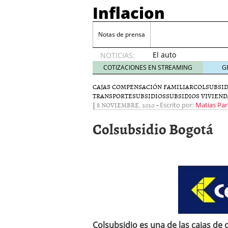
Inflacion
Notas de prensa
​​El auto
NOTICIAS:
como
COTIZACIONES EN STREAMING
G
llave
inesperada
CAJAS COMPENSACIÓN FAMILIAR
COLSUBSID
TRANSPORTE
SUBSIDIOS
para la
SUBSIDIOS VIVIEND
|
8 NOVIEMBRE, 2010
-
Escrito por:
Matias Par
inclusión
financiera
Colsubsidio Bogotá
en
Panamá
octubre
6, 2025
El poder del máster en 
cómo transformar la bú
El poder del máster en 
cómo transformar la bú
Criptomonedas y estabil
junio 10, 2025
Colsubsidio es una de las cajas de
Instalaciones en Hostele