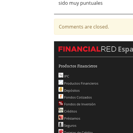
sido muy puntuales
Comments are closed.
Esp
Productos Financieros
IPC
Productos Financieros
Depósitos
Fondos Cotizados
Fondos de Inversión
Créditos
Préstamos
Seguros
Tarjetas de Crédito