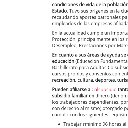
condiciones de vida de la población
2025
Estado
. Tuvo sus orígenes en la c
recaudando aportes patronales par
empleados de las empresas afiliada
En la actualidad cumple un importan
Protección, principalmente en los 
Desempleo, Prestaciones por Matern
En cuanto a sus áreas de ayuda se 
educación
(Educación Fundamental i
Bachillerato para Adultos Colsubsi
cursos propios y convenios con ent
recreación, cultura, deportes, tur
Pueden afiliarse a
Colsubsidio
tant
subsidio familiar en
dinero (denomi
los trabajadores dependientes, po
con derecho al mismo) otorgado por
cumplir con los siguientes requisit
Trabajar rmínimo 96 horas al