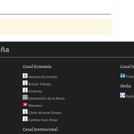
aña
Canal Economía
Canal I
Finan
Noticias Economía
Buscar Trabajo
Media
Vivienda
Radio
Declaración de la Renta
Warrants
Cómo Ahorrar Dinero
Cambio Euro Dolar
Canal Internacional