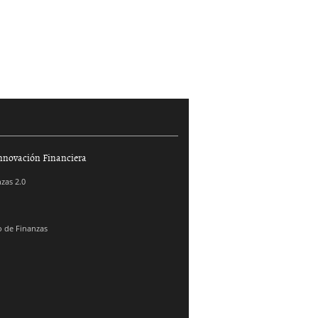
nnovación Financiera
zas 2.0
 de Finanzas