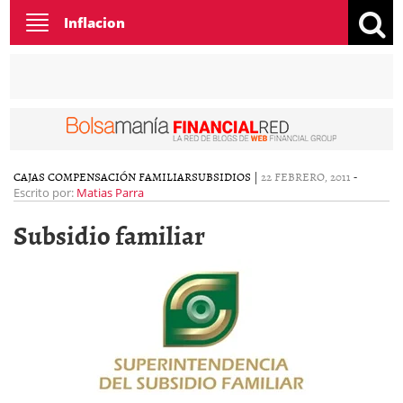
Toggle
Inflacion
navigation
CAJAS COMPENSACIÓN FAMILIAR
SUBSIDIOS
|
22 FEBRERO, 2011
-
Escrito por:
Matias Parra
Subsidio familiar