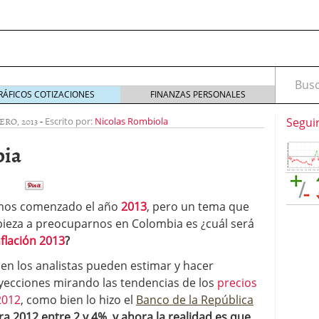
Busca
RÁFICOS COTIZACIONES
FINANZAS PERSONALES
ERO, 2013
-
Escrito por:
Nicolas Rombiola
Segui
bia
os comenzado el año
2013
, pero un tema que
ieza a preocuparnos en Colombia es ¿cuál será
marketing digital en el mundo del headhunting:
nflación 2013
?
squeda de talento
septiembre 25, 2025
marketing digital en el mundo del headhunting:
ien los analistas pueden estimar y hacer
squeda de talento
septiembre 16, 2025
yecciones mirando las tendencias de los
precios
idad: ¿pueden ser un refugio ante la inflación?
2012
, como bien lo hizo el
Banco de la República
ra 2012 entre 2 y 4%, y ahora la realidad es que
ría: La Clave para un Servicio de Calidad
enero 30,