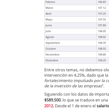
Febrero
106.83
Marzo
107.12
Abril
107.25
Mayo
107.55
Junio
107.89
Julio
108.05
Agosto
108.02
Septiembre
108.35
Octubre
108.55
Noviembre
108.80
Diciembre
109.25
Entre otros temas, no debemos olvi
intervención en 4,25%, dado que l
fortalecimiento impulsado por la c
de la inversión de las empresas
“.
Siguiendo con los datos de importa
$589.500
, lo que se traduce en una
2012.
Desde el 1 de enero el
salari