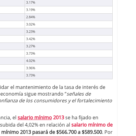
3.17%
3.19%
2.84%
3.02%
3.23%
3.42%
3.27%
3.73%
4.02%
3.96%
3.73%
dar el mantenimiento de la tasa de interés de
a economía sigue mostrando “
señales de
onfianza de los consumidores y el fortalecimiento
ncia, el
salario mínimo
2013
se ha fijado en
 subida del 4,02% en relación al
salario mínimo de
o mínimo 2013
pasará de $566.700 a $589.500
. Por