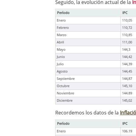
Seguido, la evolución actual de la
I
Período
IPC
Enero
110,05
Febrero
110,72
Marzo
110,85
Abril
111,00
Mayo
144,3
Junio
144,42
Julio
144,39
Agosto
144,45
Septiembre
144,87
Octubre
145,10
Noviembre
144.89
Diciembre
145,02
Recordemos los datos de la
Inflac
Período
IPC
Enero
106.19