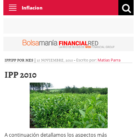
Toggle
Inflacion
navigation
IPP
IPP POR MES
|
15 NOVIEMBRE, 2010
-
Escrito por:
Matias Parra
IPP 2010
A continuación detallamos los aspectos más