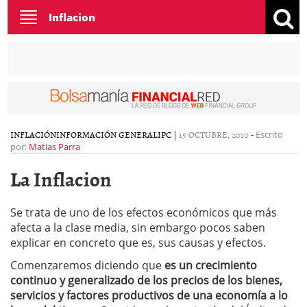
Toggle
Inflacion
navigation
INFLACIÓN
INFORMACIÓN GENERAL
IPC
|
15 OCTUBRE, 2010
-
Escrito
por:
Matias Parra
La Inflacion
Se trata de uno de los efectos económicos que más
afecta a la clase media, sin embargo pocos saben
explicar en concreto que es, sus causas y efectos.
Comenzaremos diciendo que
es un crecimiento
continuo y generalizado de los precios de los bienes,
servicios y factores productivos de una economía a lo