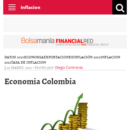
Toggle
Inflacion
navigation
DATOS 2010
ECONOMIA
EXPORTACIONES
INFLACIÓN 2010
INFLACION
2011
TASA DE INFLACION
|
29 MARZO, 2011
-
Escrito por:
Diego Contreras
Economia Colombia