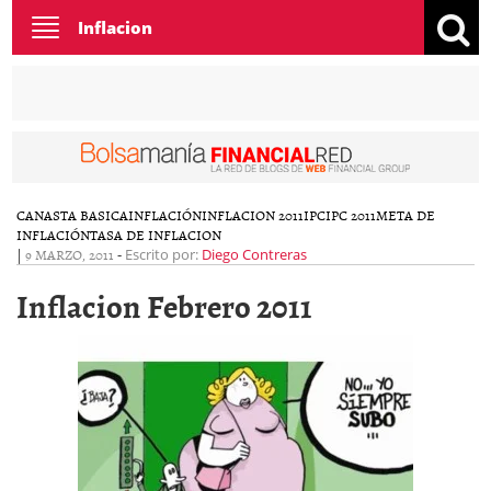
Toggle
Inflacion
navigation
CANASTA BASICA
INFLACIÓN
INFLACION 2011
IPC
IPC 2011
META DE
INFLACIÓN
TASA DE INFLACION
|
9 MARZO, 2011
-
Escrito por:
Diego Contreras
Inflacion Febrero 2011