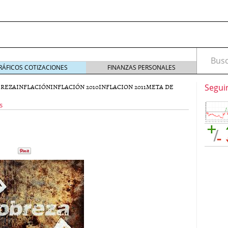
Busca
RÁFICOS COTIZACIONES
FINANZAS PERSONALES
BREZA
INFLACIÓN
INFLACIÓN 2010
INFLACION 2011
META DE
Segui
s
marketing digital en el mundo del headhunting:
squeda de talento
septiembre 25, 2025
marketing digital en el mundo del headhunting:
squeda de talento
septiembre 16, 2025
idad: ¿pueden ser un refugio ante la inflación?
ría: La Clave para un Servicio de Calidad
enero 30,