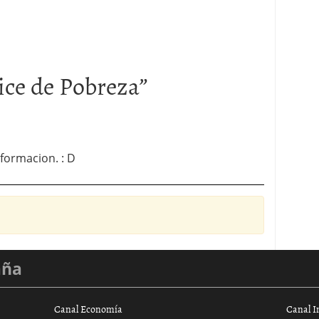
ice de Pobreza
”
formacion. : D
aña
Canal Economía
Canal I