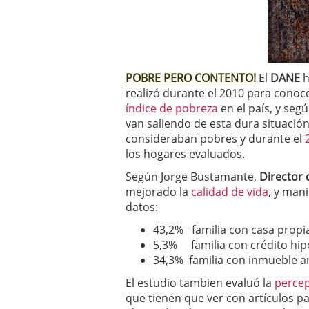
2025
POBRE PERO CONTENTO!
El
DANE
h
realizó durante el 2010 para conoce
índice de pobreza
en el país, y seg
van saliendo de esta dura situación
consideraban pobres y durante el
los hogares evaluados.
Según Jorge B
ustamante,
Director 
mejorado la
calidad de vida
, y mani
datos:
43,2% familia con casa propi
5,3% familia con crédito hip
34,3% familia con inmueble 
El estudio tambien evaluó la
percep
que tienen que ver con artículos pa