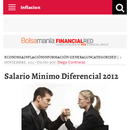
Toggle
Inflacion
navigation
ECONOMIA
INFLACIÓN
INFORMACIÓN GENERAL
UNCATEGORIZED
|
4
NOVIEMBRE, 2011
-
Escrito por:
Diego Contreras
Salario Minimo Diferencial 2012