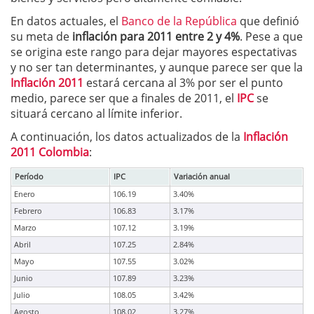
En datos actuales, el
Banco de la República
que definió
su meta de
inflación para 2011 entre 2 y 4%
. Pese a que
se origina este rango para dejar mayores espectativas
y no ser tan determinantes, y aunque parece ser que la
Inflación 2011
estará cercana al 3% por ser el punto
medio, parece ser que a finales de 2011, el
IPC
se
situará cercano al límite inferior.
A continuación, los datos actualizados de la
Inflación
2011 Colombia
:
Período
IPC
Variación anual
Enero
106.19
3.40%
Febrero
106.83
3.17%
Marzo
107.12
3.19%
Abril
107.25
2.84%
Mayo
107.55
3.02%
Junio
107.89
3.23%
Julio
108.05
3.42%
Agosto
108.02
3.27%