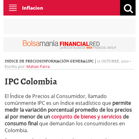
Toggle
Inflacion
navigation
INDICE DE PRECIOS
INFORMACIÓN GENERAL
IPC
|
15 OCTUBRE, 2010
-
Escrito por:
Matias Parra
IPC Colombia
El Índice de Precios al Consumidor, llamado
comúnmente IPC es un índice estadístico que
permite
medir la variación porcentual promedio de los precios
al por menor de un
conjunto de bienes y servicios
de
consumo final
que demandan los consumidores en
Colombia.