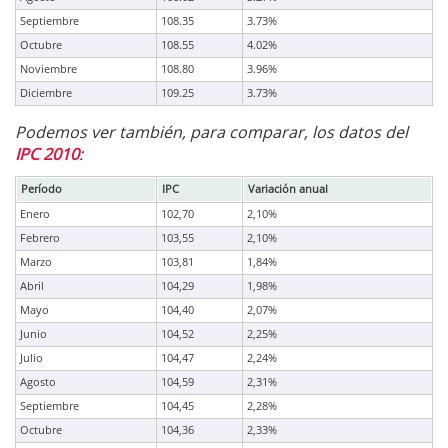
Septiembre
108.35
3.73%
Octubre
108.55
4.02%
Noviembre
108.80
3.96%
Diciembre
109.25
3.73%
Podemos ver también, para comparar, los datos del
IPC 2010
:
Período
IPC
Variación anual
Enero
102,70
2,10%
Febrero
103,55
2,10%
Marzo
103,81
1,84%
Abril
104,29
1,98%
Mayo
104,40
2,07%
Junio
104,52
2,25%
Julio
104,47
2,24%
Agosto
104,59
2,31%
Septiembre
104,45
2,28%
Octubre
104,36
2,33%