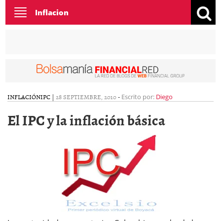
Toggle
Inflacion
navigation
INFLACIÓN
IPC
|
28 SEPTIEMBRE, 2010
-
Escrito por:
Diego
El IPC y la inflación básica